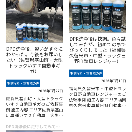
DPR洗浄後は快調。色々試
してみたが、初めての事で
DPD洗浄後、違いがすぐに
びっくりしました（福岡県
わかった。今後もお願いし
久留米市・中型トラック日
たい（佐賀県基山町・大型
野自動車レンジャー）
トラックいすゞ自動車ギ
ガ）
事例紹介・お客様の声
2026年7月13日
事例紹介・お客様の声
福岡県久留米市・中型トラッ
2026年7月27日
ク日野自動車レンジャーのご
佐賀県基山町・大型トラック
依頼事例 施工内容 エリア福岡
いすゞ自動車ギガのご依頼事
県久留米市車種日野自動車
例 施工内容 エリア佐賀県基山
中型トラック レンジャー作
町車種いすゞ自動車 大型ト
業内容車両診断、エンジン燃
ラック ギガ作業内容エンジ
焼室、インジ...
ン各部、DPDクリーニング価
DPD洗浄後に走行してみてびっくりした。凄いの一言。（福岡県大刀洗町・小型トラックいすゞ自動車エルフ）
格209,...