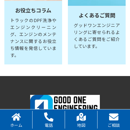
お役立ちコラム
よくあるご質問
トラックのDPF洗浄や
グッドワンエンジニア
エンジンクリーニン
リングに寄せられるよ
グ、エンジンのメンテ
くあるご質問をご紹介
ナンスに関するお役立
しています。
ち情報を発信していま
す。
ホーム
電話
地図
ご相談
092-405-4080
TEL.
（FAX:092-935-5712）