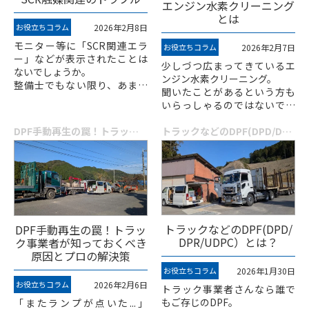
エンジン水素クリーニング
とは
お役立ちコラム
2026年2月8日
モニター等に「SCR関連エラ
お役立ちコラム
2026年2月7日
ー」などが表示されたことは
少しづつ広まってきているエ
ないでしょうか。
ンジン水素クリーニング。
整備士でもない限り、あまり
聞いたことがあるという方も
「SCR」という単語は広く知
いらっしゃるのではないでし
られていません。
ょうか。
とりあえずエラーが出たから
DPF手動再生の罠！トラック事業者が知っておくべき原因とプロの解決策
施工が容易で効果も高いた
トラックなどのDPF(DPD/DPR/UDPC）とは？
整備工場へという方も多いか...
め、大変ご好評をいただいて
います。
ただ、同時に専門知識を持...
トラックなどのDPF(DPD/
DPF手動再生の罠！トラッ
DPR/UDPC）とは？
ク事業者が知っておくべき
原因とプロの解決策
お役立ちコラム
2026年1月30日
お役立ちコラム
2026年2月6日
トラック事業者さんなら誰で
もご存じのDPF。
「またランプが点いた...」