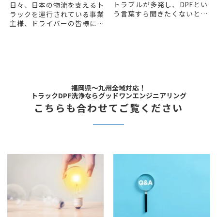
トラブルが多発し、DPFとい
日々、日本の物流を支えるト
う言葉すら聞きたくないとい
ラックを運行されている事業
う方も多いのではないでしょ
主様、ドライバーの皆様にと
うか？
って、DPF（ディーゼル・パテ
正式には「ディーゼルパティ
ィキュレート・フィルター）
キュレートフィルター」と言
の再生ランプが点灯するの
い、製造メ...
は、頭...
福岡県～九州全域対応！
トラックDPF洗浄ならグッドワンエンジニアリング
こちらも合わせてご覧ください