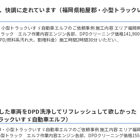
後、快調に走れています（福岡県粕屋郡・小型トラック
・小型トラックいすゞ自動車エルフのご依頼事例 施工内容 エリア福岡
ラック エルフ作業内容エンジン各部、DPDクリーニング価格141,90
D/燃料系汚れ大、割増料金）施工時間2時間30分 いただい...
した車両をDPD洗浄してリフレッシュして欲しかった
ラックいすゞ自動車エルフ）
市・小型トラックいすゞ自動車エルフのご依頼事例 施工内容 エリア福
型トラック エルフ作業内容エンジン各部、DPDクリーニング価格155,