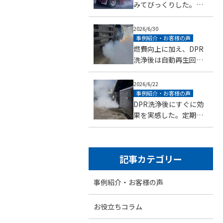
みてびっくりした。凄
いの一言。（福岡県大
刀洗町・小型トラック
2026/6/30
いすゞ自動車エルフ）
事例紹介・お客様の声
燃費向上に加え、DPR
洗浄後は自動再生回数
も減り、効果を実感で
きた（福岡県福津市・
2026/6/22
大型トラック日野自動
事例紹介・お客様の声
車プロフィア）
DPR洗浄後にすぐに効
果を実感した。定期的
に洗浄をお願いしたい
（山口県山口市・中型
トラック日野自動車レ
記事カテゴリー
ンジャー）
事例紹介・お客様の声
お役立ちコラム