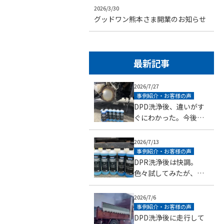
2026/3/30
グッドワン熊本さま開業のお知らせ
最新記事
2026/7/27
事例紹介・お客様の声
DPD洗浄後、違いがす
ぐにわかった。今後も
お願いしたい（佐賀県
基山町・大型トラック
2026/7/13
いすゞ自動車ギガ）
事例紹介・お客様の声
DPR洗浄後は快調。
色々試してみたが、初
めての事でびっくりし
ました（福岡県久留米
2026/7/6
市・中型トラック日野
事例紹介・お客様の声
自動車レンジャー）
DPD洗浄後に走行して