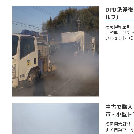
DPD洗浄
ルフ）
福岡県粕屋郡
自動車 小型ト
フルセット（DP
中古で購入
市・小型ト
福岡県大野城
すゞ自動車 小