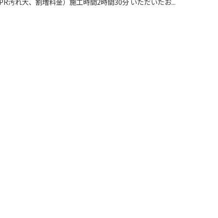
PR汚れ大、割増料金）施工時間2時間30分 いただいたお...